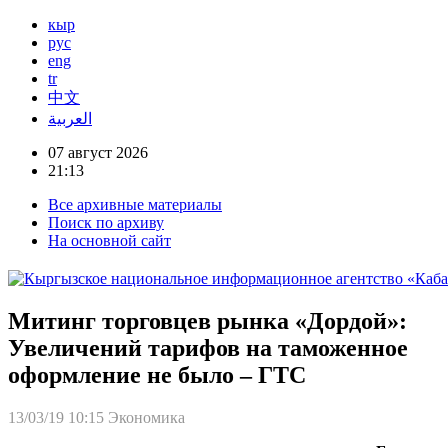
кыр
рус
eng
tr
中文
العربية
07 август 2026
21:13
Все архивные материалы
Поиск по архиву
На основной сайт
Митинг торговцев рынка «Дордой»:
Увеличений тарифов на таможенное
оформление не было – ГТС
13/03/19 10:15
Экономика