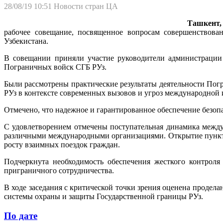
28/08/19 10:51
Новости стран ЦА
Ташкент,
рабочее совещание, посвященное вопросам совершенствова
Узбекистана.
В совещании приняли участие руководители администрации 
Пограничных войск СГБ РУз.
Были рассмотрены практические результаты деятельности По
РУз в контексте современных вызовов и угроз международной 
Отмечено, что надежное и гарантированное обеспечение безопа
С удовлетворением отмечены поступательная динамика между
различными международными организациями. Открытие пункто
росту взаимных поездок граждан.
Подчеркнута необходимость обеспечения жесткого контроля
приграничного сотрудничества.
В ходе заседания с критической точки зрения оценена проде
системы охраны и защиты Государственной границы РУз.
По дате