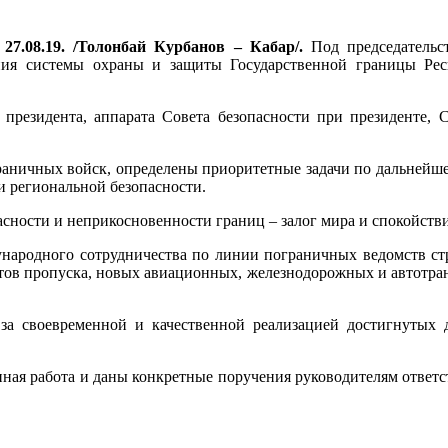
 27.08.19. /Толонбай Курбанов – Кабар/.
Под председательс
ния системы охраны и защиты Государственной границы Рес
президента, аппарата Совета безопасности при президенте, С
граничных войск, определены приоритетные задачи по дальней
и региональной безопасности.
сности и неприкосновенности границ – залог мира и спокойстви
народного сотрудничества по линии пограничных ведомств ст
в пропуска, новых авиационных, железнодорожных и автотран
 за своевременной и качественной реализацией достигнутых
ланная работа и даны конкретные поручения руководителям отв