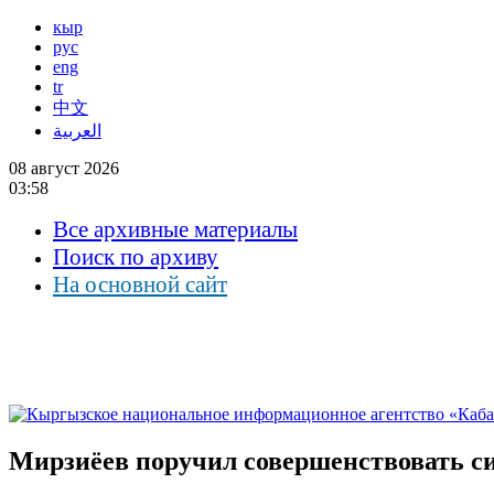
кыр
рус
eng
tr
中文
العربية
08 август 2026
03:58
Все архивные материалы
Поиск по архиву
На основной сайт
Мирзиёев поручил совершенствовать с