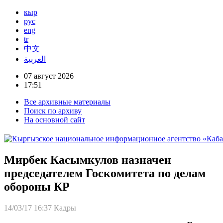
кыр
рус
eng
tr
中文
العربية
07 август 2026
17:51
Все архивные материалы
Поиск по архиву
На основной сайт
Мирбек Касымкулов назначен
председателем Госкомитета по делам
обороны КР
14/03/17 16:37
Кадры