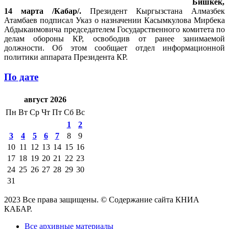
Бишкек,
14 марта /Кабар/.
Президент Кыргызстана Алмазбек
Атамбаев подписал Указ о назначении Касымкулова Мирбека
Абдыкаимовича председателем Государственного комитета по
делам обороны КР, освободив от ранее занимаемой
должности. Об этом сообщает отдел информационной
политики аппарата Президента КР.
По дате
август 2026
Пн
Вт
Ср
Чт
Пт
Сб
Вс
1
2
3
4
5
6
7
8
9
10
11
12
13
14
15
16
17
18
19
20
21
22
23
24
25
26
27
28
29
30
31
2023 Все права защищены. © Содержание сайта КНИА
КАБАР.
Все архивные материалы