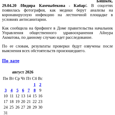
Бишкек,
29.04.20 /Индира Камчыбекова - Кабар/.
В соцсетях
появилась фотография, как медики берут анализы на
коронавирусную инфекцию на лестничной площадке в
условиях антисанитарии.
Как сообщила на брифинге в Доме правительства начальник
Управления общественного здравоохранения Айнура
Акматова, по данному случаю идет расследование.
По ее словам, результаты проверки будут озвучены после
выяснения всех обстоятельств произошедшего.
По дате
август 2026
Пн
Вт
Ср
Чт
Пт
Сб
Вс
1
2
3
4
5
6
7
8
9
10
11
12
13
14
15
16
17
18
19
20
21
22
23
24
25
26
27
28
29
30
31