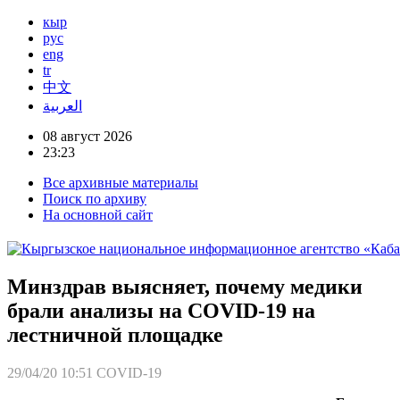
кыр
рус
eng
tr
中文
العربية
08 август 2026
23:23
Все архивные материалы
Поиск по архиву
На основной сайт
Минздрав выясняет, почему медики
брали анализы на COVID-19 на
лестничной площадке
29/04/20 10:51
COVID-19