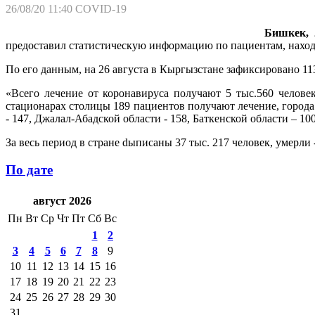
26/08/20 11:40
COVID-19
Бишкек, 
предоставил статистическую информацию по пациентам, нахо
По его данным, на 26 августа в Кыргызстане зафиксировано 11
«Всего лечение от коронавируса получают 5 тыс.560 челове
стационарах столицы 189 пациентов получают лечение, города О
- 147, Джалал-Абадской области - 158, Баткенской области – 100
За весь период в стране dыписаны 37 тыс. 217 человек, умерли -
По дате
август 2026
Пн
Вт
Ср
Чт
Пт
Сб
Вс
1
2
3
4
5
6
7
8
9
10
11
12
13
14
15
16
17
18
19
20
21
22
23
24
25
26
27
28
29
30
31