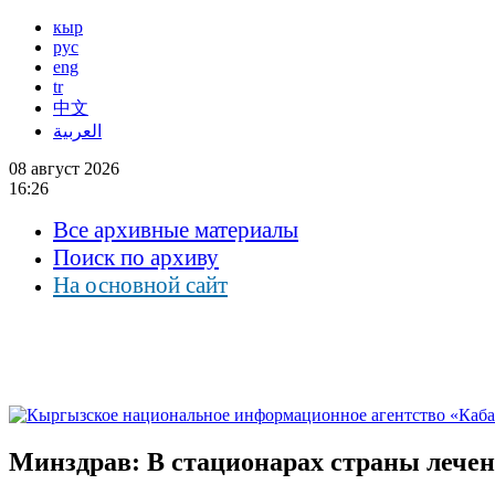
кыр
рус
eng
tr
中文
العربية
08 август 2026
16:26
Все архивные материалы
Поиск по архиву
На основной сайт
Минздрав: В стационарах страны лечен