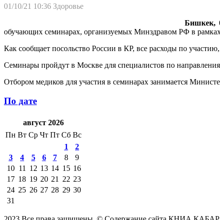
01/10/21 10:36
Здоровье
Бишкек, 0
обучающих семинарах, организуемых Минздравом РФ в рамках
Как сообщает посольство России в КР, все расходы по участию, 
Семинары пройдут в Москве для специалистов по направлениям 
Отбором медиков для участия в семинарах занимается Министе
По дате
август 2026
Пн
Вт
Ср
Чт
Пт
Сб
Вс
1
2
3
4
5
6
7
8
9
10
11
12
13
14
15
16
17
18
19
20
21
22
23
24
25
26
27
28
29
30
31
2023 Все права защищены. © Содержание сайта КНИА КАБАР