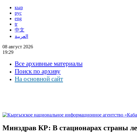
кыр
рус
eng
tr
中文
العربية
08 август 2026
19:29
Все архивные материалы
Поиск по архиву
На основной сайт
Минздрав КР: В стационарах страны ле