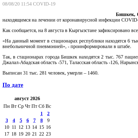
08/08/20 11:54
COVID-19
Бишкек, 0
находящимся на лечении от коронавирусной инфекции COVID-
Как сообщается, на 8 августа в Кыргызстане зафиксировано вс
«На данный момент в стационарах республики находятся 6 тыс
внебольничной пневмонией», - проинформировали в штабе.
Так, в стационарах города Бишкек находятся 2 тыс. 767 пациен
Джалал-Абадская область -571, Таласская область -126, Нарынск
Выписан 31 тыс. 281 человек, умерли – 1460.
По дате
август 2026
Пн
Вт
Ср
Чт
Пт
Сб
Вс
1
2
3
4
5
6
7
8
9
10
11
12
13
14
15
16
17
18
19
20
21
22
23