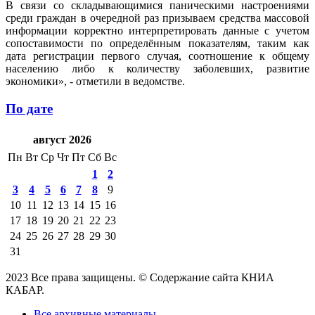
В связи со складывающимися паническими настроениями
среди граждан в очередной раз призываем средства массовой
информации корректно интерпретировать данные с учетом
сопоставимости по определённым показателям, таким как
дата регистрации первого случая, соотношение к общему
населению либо к количеству заболевших, развитие
экономики», - отметили в ведомстве.
По дате
август 2026
Пн
Вт
Ср
Чт
Пт
Сб
Вс
1
2
3
4
5
6
7
8
9
10
11
12
13
14
15
16
17
18
19
20
21
22
23
24
25
26
27
28
29
30
31
2023 Все права защищены. © Содержание сайта КНИА
КАБАР.
Все архивные материалы