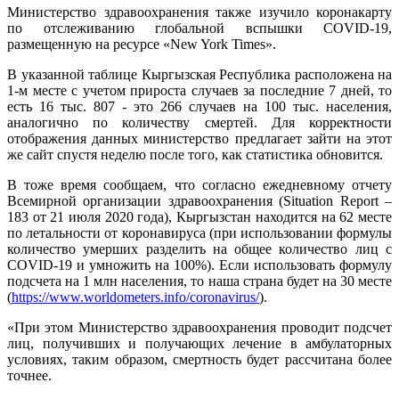
Министерство здравоохранения также изучило коронакарту
по отслеживанию глобальной вспышки COVID-19,
размещенную на ресурсе «New York Times».
В указанной таблице Кыргызская Республика расположена на
1-м месте с учетом прироста случаев за последние 7 дней, то
есть 16 тыс. 807 - это 266 случаев на 100 тыс. населения,
аналогично по количеству смертей. Для корректности
отображения данных министерство предлагает зайти на этот
же сайт спустя неделю после того, как статистика обновится.
В тоже время сообщаем, что согласно ежедневному отчету
Всемирной организации здравоохранения (Situation Report –
183 от 21 июля 2020 года), Кыргызстан находится на 62 месте
по летальности от коронавируса (при использовании формулы
количество умерших разделить на общее количество лиц с
COVID-19 и умножить на 100%). Если использовать формулу
подсчета на 1 млн населения, то наша страна будет на 30 месте
(
https://www.worldometers.info/coronavirus/
).
«При этом Министерство здравоохранения проводит подсчет
лиц, получивших и получающих лечение в амбулаторных
условиях, таким образом, смертность будет рассчитана более
точнее.