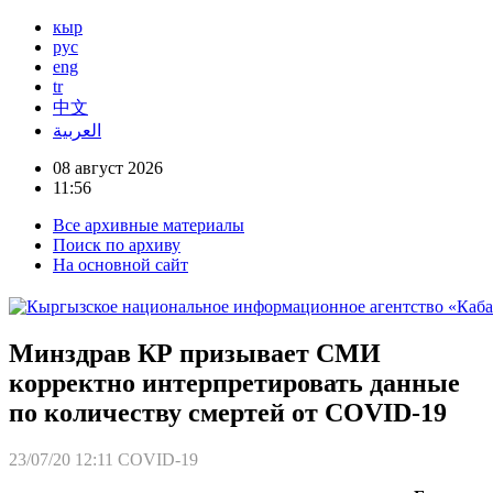
кыр
рус
eng
tr
中文
العربية
08 август 2026
11:56
Все архивные материалы
Поиск по архиву
На основной сайт
Минздрав КР призывает СМИ
корректно интерпретировать данные
по количеству смертей от COVID-19
23/07/20 12:11
COVID-19