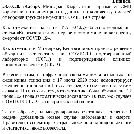
Бишкек,
23.07.20. /Кабар/.
Минздрав Кыргызстана призывает СМИ
корректно интерпретировать данные по количеству смертей
от коронавирусной инфекции COVID-19 в стране.
Как отмечается, на сайте ИА «24.kg» была опубликована
статья «Кыргызстан занял первое место в мире по количеству
смертей от COVID-19».
Как отметили в Минздраве, Кыргызстаном принято решение
объединить статистику по COVID-19 подтвержденный
лабораторно (U07.1) и подтвержденный клинико-
эпидемиологически (U07.2).
В связи с этим, в цифрах произошла «мнимая вспышка», но
ежедневная тенденция с 17 июля 2020 года демонстрирует
ежедневный прирост в 1 тыс. случаев, что не является резким
скачком. Но в связи с тем, что статистика была объединена, 17
июля 2020 года автоматически добавилось 10 тыс. 995 случаев
COVID-19 U07.2», - говорится в сообщении.
Таким образом, на международных счетчиках в течение 1
недели добавились новые случаи заболевания и смерти.
Правительства некоторых стран также шли на подобные шаги
и статистика также возрастала.