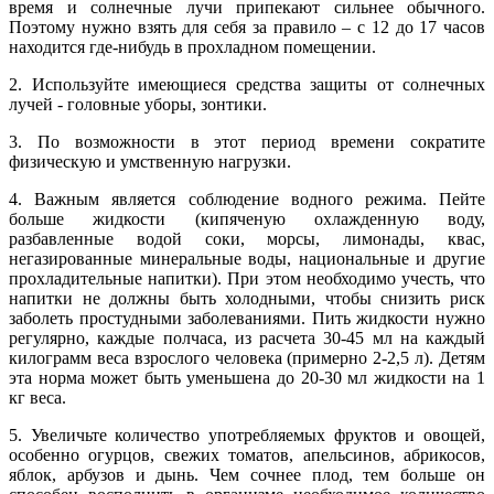
время и солнечные лучи припекают сильнее обычного.
Поэтому нужно взять для себя за правило – с 12 до 17 часов
находится где-нибудь в прохладном помещении.
2. Используйте имеющиеся средства защиты от солнечных
лучей - головные уборы, зонтики.
3. По возможности в этот период времени сократите
физическую и умственную нагрузки.
4. Важным является соблюдение водного режима. Пейте
больше жидкости (кипяченую охлажденную воду,
разбавленные водой соки, морсы, лимонады, квас,
негазированные минеральные воды, национальные и другие
прохладительные напитки). При этом необходимо учесть, что
напитки не должны быть холодными, чтобы снизить риск
заболеть простудными заболеваниями. Пить жидкости нужно
регулярно, каждые полчаса, из расчета 30-45 мл на каждый
килограмм веса взрослого человека (примерно 2-2,5 л). Детям
эта норма может быть уменьшена до 20-30 мл жидкости на 1
кг веса.
5. Увеличьте количество употребляемых фруктов и овощей,
особенно огурцов, свежих томатов, апельсинов, абрикосов,
яблок, арбузов и дынь. Чем сочнее плод, тем больше он