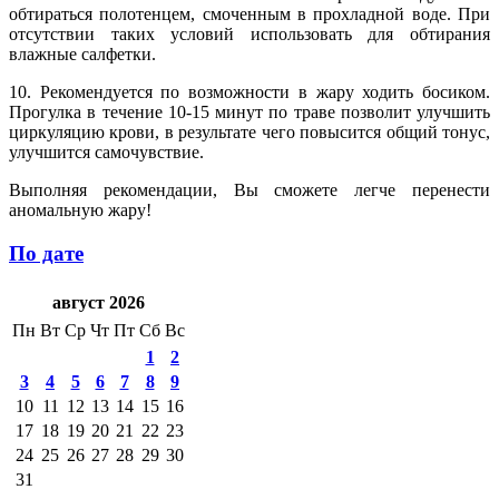
обтираться полотенцем, смоченным в прохладной воде. При
отсутствии таких условий использовать для обтирания
влажные салфетки.
10. Рекомендуется по возможности в жару ходить босиком.
Прогулка в течение 10-15 минут по траве позволит улучшить
циркуляцию крови, в результате чего повысится общий тонус,
улучшится самочувствие.
Выполняя рекомендации, Вы сможете легче перенести
аномальную жару!
По дате
август 2026
Пн
Вт
Ср
Чт
Пт
Сб
Вс
1
2
3
4
5
6
7
8
9
10
11
12
13
14
15
16
17
18
19
20
21
22
23
24
25
26
27
28
29
30
31