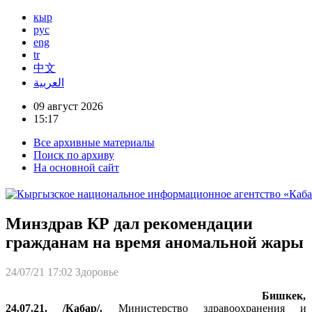
кыр
рус
eng
tr
中文
العربية
09 август 2026
15:17
Все архивные материалы
Поиск по архиву
На основной сайт
Минздрав КР дал рекомендации
гражданам на время аномальной жары
24/07/21 17:02
Здоровье
Бишкек,
24.07.21. /Кабар/.
Министерство здравоохранения и