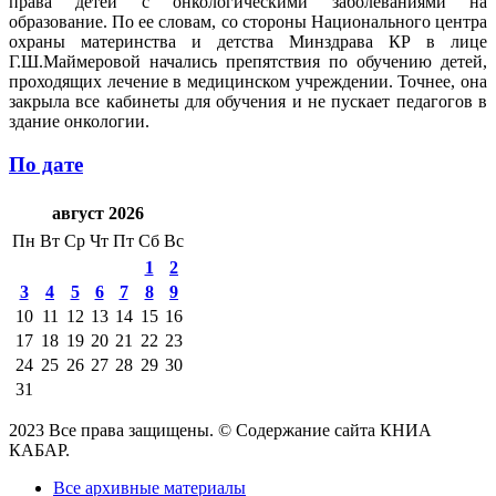
права детей с онкологическими заболеваниями на
образование. По ее словам, со стороны Национального центра
охраны материнства и детства Минздрава КР в лице
Г.Ш.Маймеровой начались препятствия по обучению детей,
проходящих лечение в медицинском учреждении. Точнее, она
закрыла все кабинеты для обучения и не пускает педагогов в
здание онкологии.
По дате
август 2026
Пн
Вт
Ср
Чт
Пт
Сб
Вс
1
2
3
4
5
6
7
8
9
10
11
12
13
14
15
16
17
18
19
20
21
22
23
24
25
26
27
28
29
30
31
2023 Все права защищены. © Содержание сайта КНИА
КАБАР.
Все архивные материалы