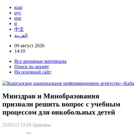
кыр
рус
eng
tr
中文
العربية
09 август 2026
14:10
Все архивные материалы
Поиск по архиву
На основной сайт
Минздрав и Минобразования
призвали решить вопрос с учебным
процессом для онкобольных детей
25/05/22 12:19
Здоровье