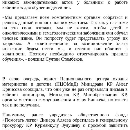
никаких законодательных актов у больницы о работе
кабинетов для обучения детей нет.
«Мы предлагаем всем компетентным органам собраться и
решить данный вопрос с нашим участием. Так как у нас тоже
на это свои взгляды, мы не хотим, чтобы детей с
онкологическими и гематологическими заболеваниями обучал
человек извне. Он попросту будет представлять угрозу их
здоровью. А ответственность за возникновение очага
инфекции будем нести мы, и именно нас обвинят в
халатности. Поэтому необходимо отрегулировать правила
обучения», - пояснил Султан Стамбеков.
В свою очередь, юрист Национального центра охраны
материнства и детства (НЦОМиД) Минздрава КР Айзат
Эрнисова сообщила, что они уже не раз отправляли письма в
кабинет министров, Минздрав КР, Минобразования КР,
органы местного самоуправления и мэру Бишкека, но ответа
так и не получили.
Напомним, ранее учредитель общественного фонда
«Помогать легко» Динара Аляева обратилась к генеральному
прокурору КР Курманкулу Зулушеву с просьбой защитить