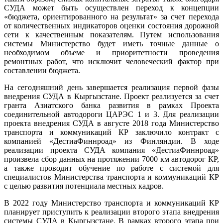
СУДА может быть осуществлен переход к концепции
«бюджета, ориентированного на результат» за счет перехода
от количественных индикаторов оценки состояния дорожной
сети к качественным показателям. Путем использования
системы Министерство будет иметь точные данные о
необходимом объеме и приоритетности проведения
ремонтных работ, что исключит человеческий фактор при
составлении бюджета.
На сегодняшний день завершается реализация первой фазы
внедрения СУДА в Кыргызстане. Проект реализуется за счет
гранта Азиатского банка развития в рамках Проекта
соединительной автодороги ЦАРЭС 1 и 3. Для реализации
проекта внедрения СУДА в августе 2018 года Министерство
транспорта и коммуникаций КР заключило контракт с
компанией «ДестиаФиннроад» из Финляндии. В ходе
реализации проекта СУДА компания «ДестиаФиннроад»
произвела сбор данных на протяжении 7000 км автодорог КР,
а также проводит обучение по работе с системой для
специалистов Министерства транспорта и коммуникаций КР
с целью развития потенциала местных кадров.
В 2022 году Министерство транспорта и коммуникаций КР
планирует приступить к реализации второго этапа внедрения
системы СУДА в Кыргызстане. В рамках второго этапа при