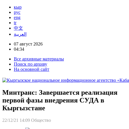
кыр
рус
eng
tr
中文
العربية
07 август 2026
04:34
Все архивные материалы
Поиск по архиву
На основной сайт
Минтранс: Завершается реализация
первой фазы внедрения СУДА в
Кыргызстане
22/12/21 14:09
Общество