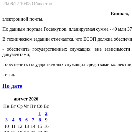
29/08/22 10:08
Общество
Бишкек, 
электронной почты.
По данным портала Госзакупок, планируемая сумма - 40 млн 375
В техническом задании отмечается, что ЕСЭП должна обеспечи
- обеспечить государственных служащих, вне зависимост
документами;
- обеспечить государственных служащих средствами коллективн
- и т.д.
По дате
август 2026
Пн
Вт
Ср
Чт
Пт
Сб
Вс
1
2
3
4
5
6
7
8
9
10
11
12
13
14
15
16