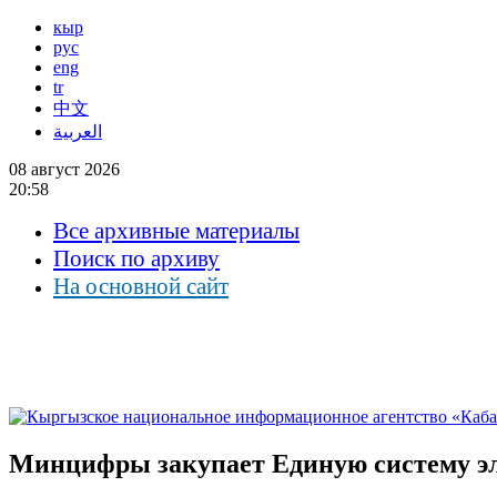
кыр
рус
eng
tr
中文
العربية
08 август 2026
20:58
Все архивные материалы
Поиск по архиву
На основной сайт
Минцифры закупает Единую систему эле