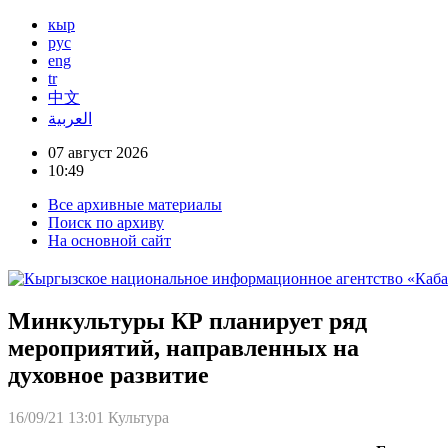
кыр
рус
eng
tr
中文
العربية
07 август 2026
10:49
Все архивные материалы
Поиск по архиву
На основной сайт
Минкультуры КР планирует ряд
мероприятий, направленных на
духовное развитие
16/09/21 13:01
Культура