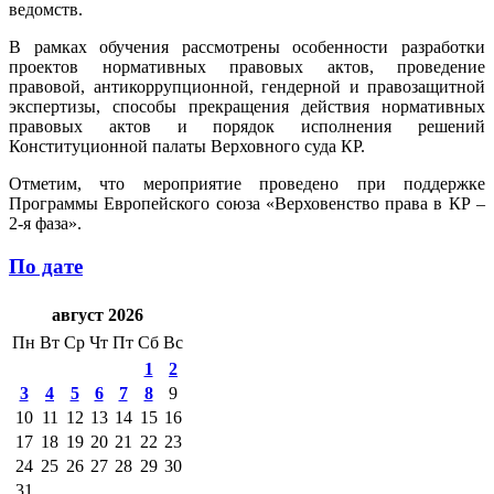
ведомств.
В рамках обучения рассмотрены особенности разработки
проектов нормативных правовых актов, проведение
правовой, антикоррупционной, гендерной и правозащитной
экспертизы, способы прекращения действия нормативных
правовых актов и порядок исполнения решений
Конституционной палаты Верховного суда КР.
Отметим, что мероприятие проведено при поддержке
Программы Европейского союза «Верховенство права в КР –
2-я фаза».
По дате
август 2026
Пн
Вт
Ср
Чт
Пт
Сб
Вс
1
2
3
4
5
6
7
8
9
10
11
12
13
14
15
16
17
18
19
20
21
22
23
24
25
26
27
28
29
30
31