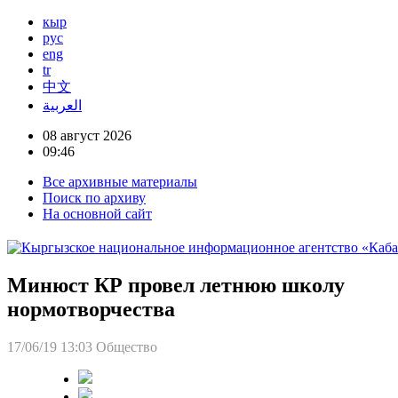
кыр
рус
eng
tr
中文
العربية
08 август 2026
09:46
Все архивные материалы
Поиск по архиву
На основной сайт
Минюст КР провел летнюю школу
нормотворчества
17/06/19 13:03
Общество