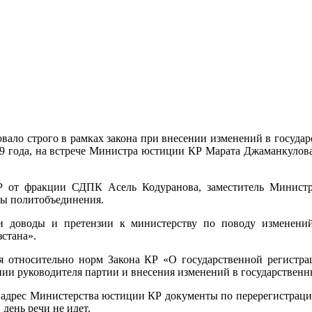
ало строго в рамках закона при внесении изменений в госуда
19 года, на встрече Министра юстиции КР Марата Джаманкулов
Р от фракции СДПК Асель Кодуранова, заместитель Министр
ты политобъединения.
и доводы и претензии к министерству по поводу изменений
стана».
 относительно норм Закона КР «О государственной регистрац
ии руководителя партии и внесения изменений в государственн
 в адрес Министерства юстиции КР документы по перерегистрац
день речи не идет.