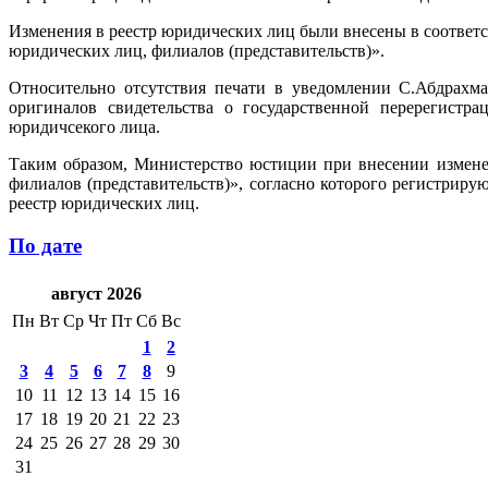
Изменения в реестр юридических лиц были внесены в соответ
юридических лиц, филиалов (представительств)».
Относительно отсутствия печати в уведомлении С.Абдрахма
оригиналов свидетельства о государственной перерегистр
юридичсекого лица.
Таким образом, Министерство юстиции при внесении измене
филиалов (представительств)», согласно которого регистриру
реестр юридических лиц.
По дате
август 2026
Пн
Вт
Ср
Чт
Пт
Сб
Вс
1
2
3
4
5
6
7
8
9
10
11
12
13
14
15
16
17
18
19
20
21
22
23
24
25
26
27
28
29
30
31