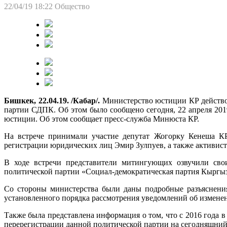
22/04/19 18:22
Общество
Бишкек, 22.04.19. /Кабар/.
Министерство юстиции КР действов
партии СДПК. Об этом было сообщено сегодня, 22 апреля 20
юстиции. Об этом сообщает пресс-служба Минюста КР.
На встрече принимали участие депутат Жогорку Кенеша К
регистрации юридических лиц Эмир Зулпуев, а также активис
В ходе встречи представители митингующих озвучили сво
политической партии «Социал-демократическая партия Кыргыз
Со стороны министерства были даны подробные разъяснения
установленного порядка рассмотрения уведомлений об изменен
Также была представлена информация о том, что с 2016 года
перерегистрации данной политической партии на сегодняшний 