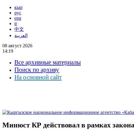
кыр
рус
eng
tr
中文
العربية
08 август 2026
14:19
Все архивные материалы
Поиск по архиву
На основной сайт
Минюст КР действовал в рамках закона