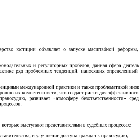
ерство юстиции объявляет о запуске масштабной реформы,
конодательных и регуляторных пробелов, данная сфера деятел
практике ряд проблемных тенденций, наносящих определенны
денциями международной практики и также проблематикой низко
уровню их компетентности, что создает риски для эффективного
равосудию, развивает «атмосферу безответственности» сред
процессов.
, которые выступают представителями в судебных процессах;
ставительства, и улучшение доступа граждан к правосудию;