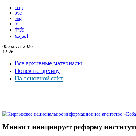
кыр
рус
eng
tr
中文
العربية
06 август 2026
12:26
Все архивные материалы
Поиск по архиву
На основной сайт
Минюст инициирует реформу института 