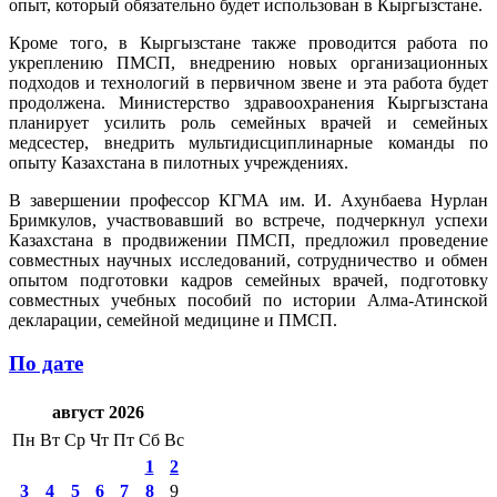
опыт, который обязательно будет использован в Кыргызстане.
Кроме того, в Кыргызстане также проводится работа по
укреплению ПМСП, внедрению новых организационных
подходов и технологий в первичном звене и эта работа будет
продолжена. Министерство здравоохранения Кыргызстана
планирует усилить роль семейных врачей и семейных
медсестер, внедрить мультидисциплинарные команды по
опыту Казахстана в пилотных учреждениях.
В завершении профессор КГМА им. И. Ахунбаева Нурлан
Бримкулов, участвовавший во встрече, подчеркнул успехи
Казахстана в продвижении ПМСП, предложил проведение
совместных научных исследований, сотрудничество и обмен
опытом подготовки кадров семейных врачей, подготовку
совместных учебных пособий по истории Алма-Атинской
декларации, семейной медицине и ПМСП.
По дате
август 2026
Пн
Вт
Ср
Чт
Пт
Сб
Вс
1
2
3
4
5
6
7
8
9