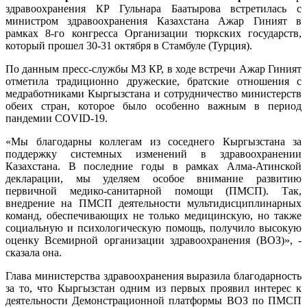
здравоохранения КР Гульнара Баатырова встретилась с
министром здравоохранения Казахстана Ажар Гиният в
рамках 8-го конгресса Организации тюркских государств,
который прошел 30-31 октября в Стамбуле (Турция).
По данным пресс-службы МЗ КР, в ходе встречи Ажар Гиният
отметила традиционно дружеские, братские отношения с
медработниками Кыргызстана и сотрудничество министерств
обеих стран, которое было особенно важным в период
пандемии COVID-19.
«Мы благодарны коллегам из соседнего Кыргызстана за
поддержку системных изменений в здравоохранении
Казахстана. В последние годы в рамках Алма-Атинской
декларации, мы уделяем особое внимание развитию
первичной медико-санитарной помощи (ПМСП). Так,
внедрение на ПМСП деятельности мультидисциплинарных
команд, обеспечивающих не только медицинскую, но также
социальную и психологическую помощь, получило высокую
оценку Всемирной организации здравоохранения (ВОЗ)», -
сказала она.
Глава министерства здравоохранения выразила благодарность
за то, что Кыргызстан одним из первых проявил интерес к
деятельности Демонстрационной платформы ВОЗ по ПМСП