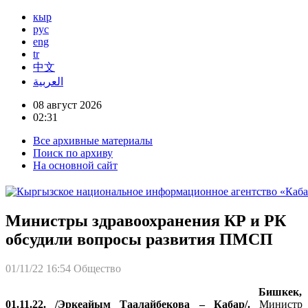
кыр
рус
eng
tr
中文
العربية
08 август 2026
02:31
Все архивные материалы
Поиск по архиву
На основной сайт
Министры здравоохранения КР и РК
обсудили вопросы развития ПМСП
01/11/22 16:54
Общество
Бишкек,
01.11.22. /Эркеайым Таалайбекова – Кабар/.
Министр