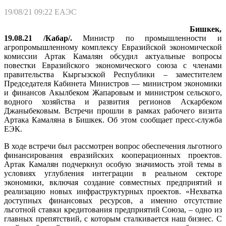
19/08/21 09:22
ЕАЭС
Бишкек,
19.08.21 /Кабар/.
Министр по промышленности и
агропромышленному комплексу Евразийской экономической
комиссии Артак Камалян обсудил актуальные вопросы
повестки Евразийского экономического союза с членами
правительства Кыргызской Республики – заместителем
Председателя Кабинета Министров — министром экономики
и финансов Акылбеком Жапаровым и министром сельского,
водного хозяйства и развития регионов Аскарбеком
Джаныбековым. Встречи прошли в рамках рабочего визита
Артака Камаляна в Бишкек. Об этом сообщает пресс-служба
ЕЭК.
В ходе встречи был рассмотрен вопрос обеспечения льготного
финансирования евразийских кооперационных проектов.
Артак Камалян подчеркнул особую значимость этой темы в
условиях углубления интеграции в реальном секторе
экономики, включая создание совместных предприятий и
реализацию новых инфраструктурных проектов. «Нехватка
доступных финансовых ресурсов, а именно отсутствие
льготной ставки кредитования предприятий Союза, – одно из
главных препятствий, с которым сталкивается наш бизнес. С