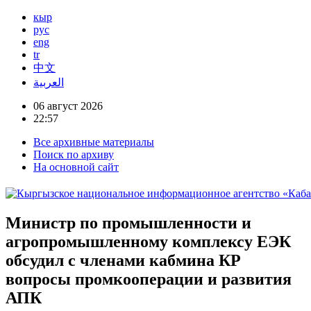
кыр
рус
eng
tr
中文
العربية
06 август 2026
22:57
Все архивные материалы
Поиск по архиву
На основной сайт
Министр по промышленности и
агропромышленному комплексу ЕЭК
обсудил с членами кабмина КР
вопросы промкооперации и развития
АПК