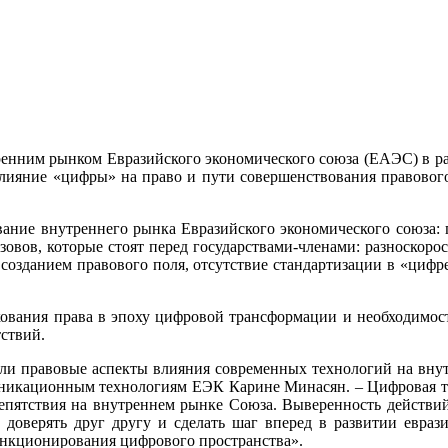
тренним рынком Евразийского экономического союза (ЕАЭС) в р
влияние «цифры» на право и пути совершенствования правовог
ание внутреннего рынка Евразийского экономического союза: 
зовов, которые стоят перед государствами-членами: разноскор
озданием правового поля, отсутствие стандартизации в «цифр
ования права в эпоху цифровой трансформации и необходимост
ствий.
и правовые аспекты влияния современных технологий на внут
икационным технологиям ЕЭК Карине Минасян. – Цифровая тра
епятствия на внутреннем рынке Союза. Выверенность действи
 доверять друг другу и сделать шаг вперед в развитии евра
ункционирования цифрового пространства».