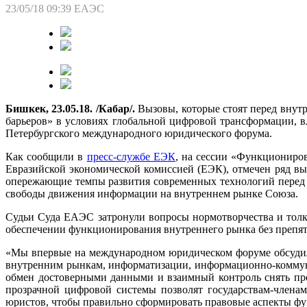
23/05/18 09:39
ЕАЭС
Бишкек, 23.05.18. /Кабар/.
Вызовы, которые стоят перед вну
барьеров» в условиях глобальной цифровой трансформации, 
Петербургского международного юридического форума.
Как сообщили в
пресс-службе ЕЭК
, на сессии «Функциониров
Евразийской экономической комиссией (ЕЭК), отмечен ряд вы
опережающие темпы развития современных технологий перед с
свободы движения информации на внутреннем рынке Союза.
Судьи Суда ЕАЭС затронули вопросы нормотворчества и толк
обеспечении функционирования внутреннего рынка без препят
«Мы впервые на международном юридическом форуме обсудил
внутренним рынкам, информатизации, информационно-коммун
обмен достоверными данными и взаимный контроль снять пр
прозрачной цифровой системы позволят государствам-членам
юристов, чтобы правильно сформировать правовые аспекты ф