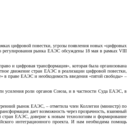
амках цифровой повестки, угрозы появления новых «цифровых
о регулирования рынка ЕАЭС обсуждены 18 мая в рамках VIII
право и цифровая трансформация», которая была организована
остное движение стран ЕАЭС в реализации цифровой повестки,
е» в праве ЕАЭС и необходимость введения «пятой свободы» –
и усиления роли органов Союза, и в частности Суда ЕАЭС, в
ренний рынок ЕАЭС, – отметила член Коллегии (министр) по
нсформация дает возможность через прозрачность, взаимный
й стран ЕАЭС, доверие к новым технологиям и формирование
зийского интеграционного проекта. И нам необходима помощь