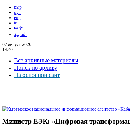
кыр
рус
eng
tr
中文
العربية
07 август 2026
14:40
Все архивные материалы
Поиск по архиву
На основной сайт
Министр ЕЭК: «Цифровая трансформаци