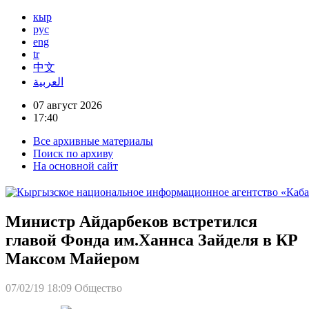
кыр
рус
eng
tr
中文
العربية
07 август 2026
17:40
Все архивные материалы
Поиск по архиву
На основной сайт
Министр Айдарбеков встретился
главой Фонда им.Ханнса Зайделя в КР
Максом Майером
07/02/19 18:09
Общество