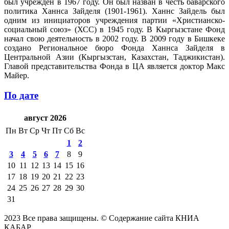
был учрежден в 1967 году. Он был назван в честь баварского
политика Ханнса Зайделя (1901-1961). Ханнс Зайдель был
одним из инициаторов учреждения партии «Христианско-
социальный союз» (ХСС) в 1945 году. В Кыргызстане Фонд
начал свою деятельность в 2002 году. В 2009 году в Бишкеке
создано Региональное бюро Фонда Ханнса Зайделя в
Центральной Азии (Кыргызстан, Казахстан, Таджикистан).
Главой представительства Фонда в ЦА является доктор Макс
Майер.
По дате
август 2026
Пн
Вт
Ср
Чт
Пт
Сб
Вс
1
2
3
4
5
6
7
8
9
10
11
12
13
14
15
16
17
18
19
20
21
22
23
24
25
26
27
28
29
30
31
2023 Все права защищены. © Содержание сайта КНИА
КАБАР.