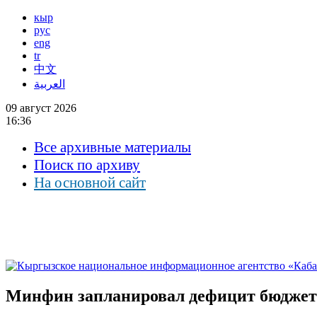
кыр
рус
eng
tr
中文
العربية
09 август 2026
16:36
Все архивные материалы
Поиск по архиву
На основной сайт
Минфин запланировал дефицит бюджета в