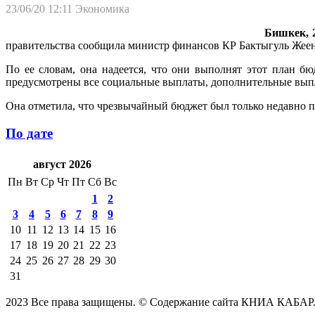
23/06/20 12:11
Экономика
Бишкек, 2
правительства сообщила министр финансов КР Бактыгуль Жеен
По ее словам, она надеется, что они выполнят этот план бю
предусмотрены все социальные выплаты, дополнительные выпла
Она отметила, что чрезвычайный бюджет был только недавно пр
По дате
август 2026
Пн
Вт
Ср
Чт
Пт
Сб
Вс
1
2
3
4
5
6
7
8
9
10
11
12
13
14
15
16
17
18
19
20
21
22
23
24
25
26
27
28
29
30
31
2023 Все права защищены. © Содержание сайта КНИА КАБАР