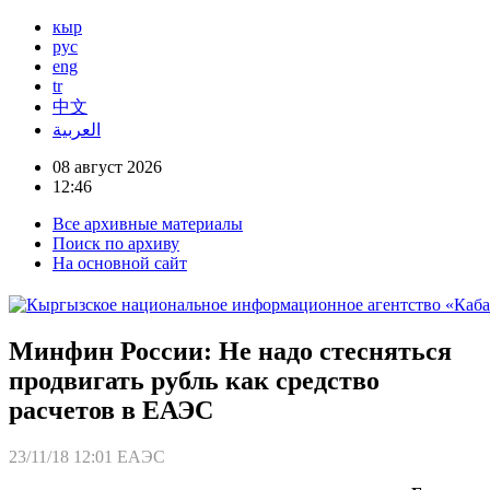
кыр
рус
eng
tr
中文
العربية
08 август 2026
12:46
Все архивные материалы
Поиск по архиву
На основной сайт
Минфин России: Не надо стесняться
продвигать рубль как средство
расчетов в ЕАЭС
23/11/18 12:01
ЕАЭС