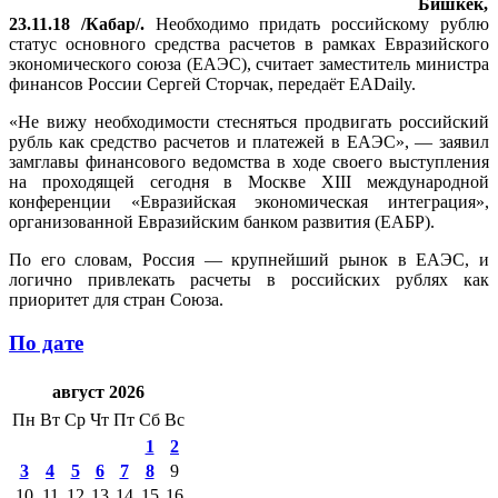
Бишкек,
23.11.18 /Кабар/.
Необходимо придать российскому рублю
статус основного средства расчетов в рамках Евразийского
экономического союза (ЕАЭС), считает заместитель министра
финансов России Сергей Сторчак, передаёт EADaily.
«Не вижу необходимости стесняться продвигать российский
рубль как средство расчетов и платежей в ЕАЭС», — заявил
замглавы финансового ведомства в ходе своего выступления
на проходящей сегодня в Москве XIII международной
конференции «Евразийская экономическая интеграция»,
организованной Евразийским банком развития (ЕАБР).
По его словам, Россия — крупнейший рынок в ЕАЭС, и
логично привлекать расчеты в российских рублях как
приоритет для стран Союза.
По дате
август 2026
Пн
Вт
Ср
Чт
Пт
Сб
Вс
1
2
3
4
5
6
7
8
9
10
11
12
13
14
15
16