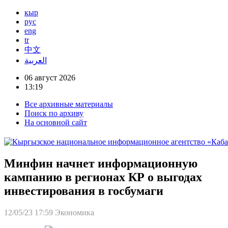
кыр
рус
eng
tr
中文
العربية
06 август 2026
13:19
Все архивные материалы
Поиск по архиву
На основной сайт
Минфин начнет информационную
кампанию в регионах КР о выгодах
инвестирования в госбумаги
12/05/23 17:59
Экономика