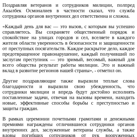
Поздравляя ветеранов и сотрудников милиции, полпред
Акылбек Осмоналиев в частности сказал, что служба
сотрудника органов внутренних дел ответственна и сложна.
«Каждый день для вас — это вызов, с которым вы успешно
справляетесь. Вы сохраняете общественный порядок и
спокойствие на улицах городов и сел, вселяете в каждого
жителя области уверенность в безопасности и защищенности
от преступных посягательств. Каждое раскрытое дело, каждое
предотвращенное правонарушение, каждый получивший по
заслугам преступник — это зримый, весомый, важный для
всего общества результат работы милиции. Это и важный
вклад в развитие регионов нашей страны», - отметил он.
Другие поздравляющие также выразили теплые слова
благодарности и выразили свою убежденность, что
сотрудники милиции и впредь будут достойно исполнять
поставленные задачи, отвечая на вызовы времени, находить
новые, эффективные способы борьбы с преступностью и
защиты граждан.
В рамках церемонии почетными грамотами и денежными
премиями награждены отличившиеся сотрудники органов
внутренних дел, заслуженные ветераны службы, а также
вдовы погибших сотрудников от рук вооруженных