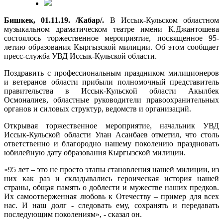
Бишкек, 01.11.19. /Кабар/.
В Иссык-Кульском областном
музыкальном драматическом театре имени К.Джантошева
состоялось торжественное мероприятие, посвященное 95-
летию образования Кыргызской милиции. Об этом сообщает
пресс-служба УВД Иссык-Кульской области.
Поздравить с профессиональным праздником милиционеров
и ветеранов области прибыли полномочный представитель
правительства в Иссык-Кульской области Акылбек
Осмоналиев, областные руководители правоохранительных
органов и силовых структур, ведомств и организаций.
Открывая торжественное мероприятие, начальник УВД
Иссык-Кульской области Улан Асанбаев отметил, что столь
ответственно и благородно нашему поколению праздновать
юбилейную дату образования Кыргызской милиции.
«95 лет – это не просто этапы становления нашей милиции, из
них как раз и складывались героическая история нашей
страны, общая память о доблести и мужестве наших предков.
Их самоотверженная любовь к Отечеству – пример для всех
нас. И наш долг - следовать ему, сохранять и передавать
последующим поколениям», - сказал он.