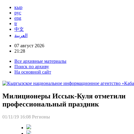
кыр
рус
eng
tr
中文
العربية
07 август 2026
21:28
Все архивные материалы
Поиск по архиву
На основной сайт
Милиционеры Иссык-Куля отметили
профессиональный праздник
01/11/19 16:08
Регионы