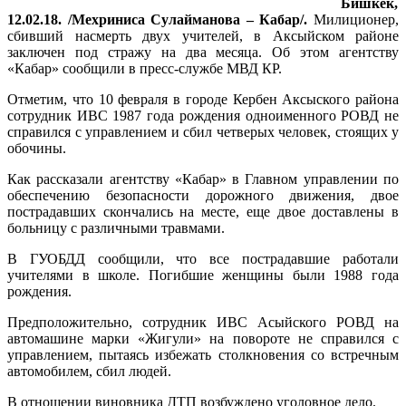
Бишкек,
12.02.18. /Мехриниса Сулайманова – Кабар/.
Милиционер,
сбивший насмерть двух учителей, в Аксыйском районе
заключен под стражу на два месяца. Об этом агентству
«Кабар» сообщили в пресс-службе МВД КР.
Отметим, что 10 февраля в городе Кербен Аксыского района
сотрудник ИВС 1987 года рождения одноименного РОВД не
справился с управлением и сбил четверых человек, стоящих у
обочины.
Как рассказали агентству «Кабар» в Главном управлении по
обеспечению безопасности дорожного движения, двое
пострадавших скончались на месте, еще двое доставлены в
больницу с различными травмами.
В ГУОБДД сообщили, что все пострадавшие работали
учителями в школе. Погибшие женщины были 1988 года
рождения.
Предположительно, сотрудник ИВС Асыйского РОВД на
автомашине марки «Жигули» на повороте не справился с
управлением, пытаясь избежать столкновения со встречным
автомобилем, сбил людей.
В отношении виновника ДТП возбуждено уголовное дело.