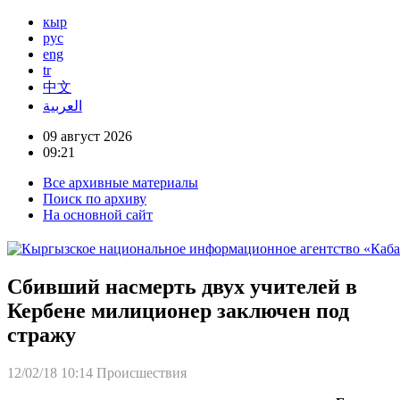
кыр
рус
eng
tr
中文
العربية
09 август 2026
09:21
Все архивные материалы
Поиск по архиву
На основной сайт
Сбивший насмерть двух учителей в
Кербене милиционер заключен под
стражу
12/02/18 10:14
Происшествия