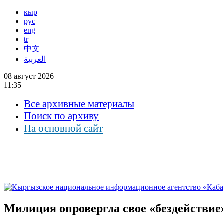
кыр
рус
eng
tr
中文
العربية
08 август 2026
11:35
Все архивные материалы
Поиск по архиву
На основной сайт
Милиция опровергла свое «бездействие