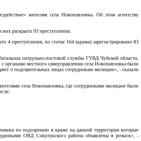
здействие» жителям села Новопавловка. Об этом агентству
з них раскрыто 93 преступления.
ыто 4 преступления, по статье 164 (кража) зарегистрировано 83
батальона патрульно-постовой службы ГУВД Чуйской области,
 с органами местного самоуправления села Новопавловка были
ают о подозрительных лицах сотрудникам милиции», - сказали
 жителями села Новопавловка, где сотрудниками милиции были
исле:
ловека по подозрению в краже на данной территории которые
рудниками ОВД Сокулукского района объявлены в розыск», -