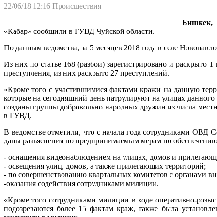
22/06/18 12:16
Происшествия
Бишкек, 2
«Кабар» сообщили в ГУВД Чуйской области.
По данным ведомства, за 5 месяцев 2018 года в селе Новопавл
Из них по статье 168 (разбой) зарегистрировано и раскрыто 1 
преступления, из них раскрыто 27 преступлений.
«Кроме того с участившимися фактами кражи на данную терр
которые на сегодняшний день патрулируют на улицах данного
созданы группы добровольно народных дружин из числа местн
в ГУВД.
В ведомстве отметили, что с начала года сотрудниками ОВД 
даны разъяснения по предпринимаемым мерам по обеспечению 
- оснащения видеонаблюдением на улицах, домов и прилегающ
- освещения улиц, домов, а также прилегающих территорий;
- по совершенствованию квартальных комитетов с органами вн
-оказания содействия сотрудниками милиции.
«Кроме того сотрудниками милиции в ходе оперативно-розыс
подозреваются более 15 фактам краж, также была установл