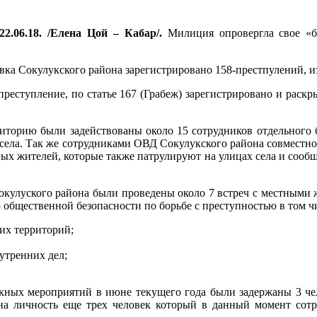
2.06.18. /Елена Цой – Кабар/.
Милиция опровергла свое «бе
овка Сокулукского района зарегистрировано 158-престпулений, и
преступление, по статье 167 (Грабеж) зарегистрировано и раскр
иторию были задействованы около 15 сотрудников отдельного 
 села. Так же сотрудниками ОВД Сокулукского района совместно
ых жителей, которые также патрулируют на улицах села и сообщ
Сокулуского района были проведены около 7 встреч с местными
общественной безопасности по борьбе с преступностью в том ч
их территорий;
утренних дел;
кных мероприятий в июне текущего года были задержаны 3 че
ена личность еще трех человек который в данный момент сот