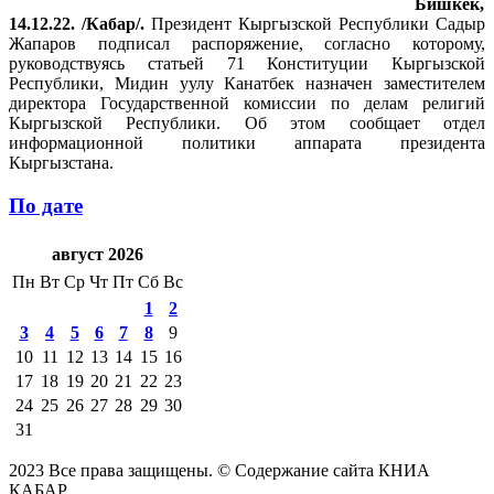
Бишкек,
14.12.22. /Кабар/.
Президент Кыргызской Республики Садыр
Жапаров подписал распоряжение, согласно которому,
руководствуясь статьей 71 Конституции Кыргызской
Республики, Мидин уулу Канатбек назначен заместителем
директора Государственной комиссии по делам религий
Кыргызской Республики. Об этом сообщает отдел
информационной политики аппарата президента
Кыргызстана.
По дате
август 2026
Пн
Вт
Ср
Чт
Пт
Сб
Вс
1
2
3
4
5
6
7
8
9
10
11
12
13
14
15
16
17
18
19
20
21
22
23
24
25
26
27
28
29
30
31
2023 Все права защищены. © Содержание сайта КНИА
КАБАР.