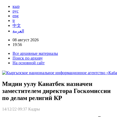
кыр
рус
eng
tr
中文
العربية
08 август 2026
19:56
Все архивные материалы
Поиск по архиву
На основной сайт
Мидин уулу Канатбек назначен
заместителем директора Госкомиссии
по делам религий КР
14/12/22 09:37
Кадры