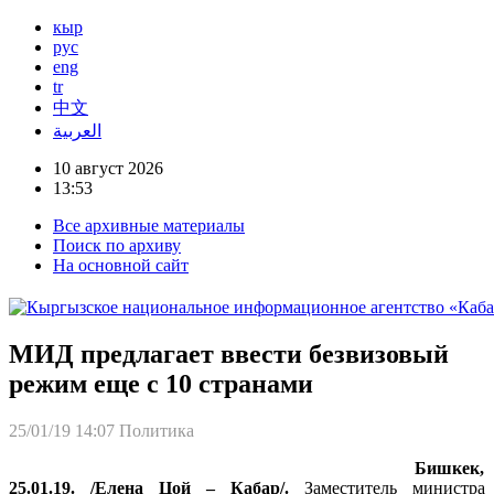
кыр
рус
eng
tr
中文
العربية
10 август 2026
13:53
Все архивные материалы
Поиск по архиву
На основной сайт
МИД предлагает ввести безвизовый
режим еще с 10 странами
25/01/19 14:07
Политика
Бишкек,
25.01.19. /Елена Цой – Кабар/.
Заместитель министра