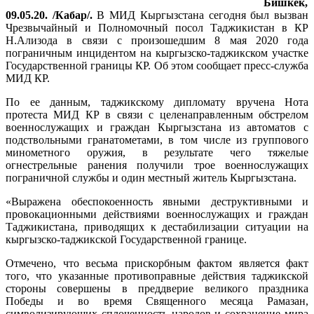
Бишкек,
09.05.20. /Кабар/.
В МИД Кыргызстана сегодня был вызван
Чрезвычайный и Полномочный посол Таджикистан в КР
Н.Ализода в связи с произошедшим 8 мая 2020 года
пограничным инцидентом на кыргызско-таджикском участке
Государственной границы КР. Об этом сообщает пресс-служба
МИД КР.
По ее данным, таджикскому дипломату вручена Нота
протеста МИД КР в связи с целенаправленным обстрелом
военнослужащих и граждан Кыргызстана из автоматов с
подствольными гранатометами, в том числе из группового
минометного оружия, в результате чего тяжелые
огнестрельные ранения получили трое военнослужащих
пограничной службы и один местный житель Кыргызстана.
«Выражена обеспокоенность явными деструктивными и
провокационными действиями военнослужащих и граждан
Таджикистана, приводящих к дестабилизации ситуации на
кыргызско-таджикской Государственной границе.
Отмечено, что весьма прискорбным фактом является факт
того, что указанные противоправные действия таджикской
стороны совершены в преддверие великого праздника
Победы и во время Священного месяца Рамазан,
символизирующих сплоченность народов и сохранение мира