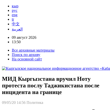
кыр
рус
eng
tr
中文
العربية
09 август 2026
13:50
Все архивные материалы
Поиск по архиву
На основной сайт
МИД Кыргызстана вручил Ноту
протеста послу Таджикистана после
инцидента на границе
09/05/20 14:56
Политика