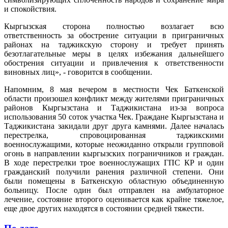
и спокойствия.
Кыргызская сторона полностью возлагает всю
ответственность за обострение ситуации в приграничных
районах на таджикскую сторону и требует принять
безотлагательные меры в целях избежания дальнейшего
обострения ситуации и привлечения к ответственности
виновных лиц», - говорится в сообщении.
Напомним, 8 мая вечером в местности Чек Баткенской
области произошел конфликт между жителями приграничных
районов Кыргызстана и Таджикистана из-за вопроса
использования 50 соток участка Чек. Граждане Кыргызстана и
Таджикистана закидали друг друга камнями. Далее началась
перестрелка, спровоцированная таджикскими
военнослужащими, которые неожиданно открыли групповой
огонь в направлении кыргызских пограничников и граждан.
В ходе перестрелки трое военнослужащих ГПС КР и один
гражданский получили ранения различной степени. Они
были помещены в Баткенскую областную объединенную
больницу. После один был отправлен на амбулаторное
лечение, состояние второго оценивается как крайне тяжелое,
еще двое других находятся в состоянии средней тяжести.