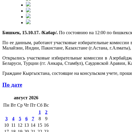
Бишкек, 15.10.17. /Кабар/.
По состоянию на 12:00 по бишкекс
По ее данным, работают участковые избирательные комиссии в
Малайзии, Индии, Пакистане, Казахстане (г.Астана, г.Алматы)
Открылись участковые избирательные комиссии в Азербайджа
Беларуси, Турции (гг. Анкара, Стамбул), Саудовской Аравии, К
Граждане Кыргызстана, состоящие на консульском учете, про
По дате
август 2026
Пн
Вт
Ср
Чт
Пт
Сб
Вс
1
2
3
4
5
6
7
8
9
10
11
12
13
14
15
16
17
18
19
20
21
22
23