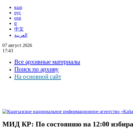
кыр
рус
eng
tr
中文
العربية
07 август 2026
17:43
Все архивные материалы
Поиск по архиву
На основной сайт
МИД КР: По состоянию на 12:00 избира