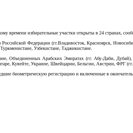
кому времени избирательные участки открыты в 24 странах, соо
 Российской Федерации (гг.Владивосток, Красноярск, Новосибир
, Туркменистане, Узбекистане, Таджикистане.
не, Объединенных Арабских Эмиратах (гг. Абу-Даби, Дубай), И
атаре, Кувейте, Украине, Швейцарии, Бельгии, Австрии, ФРГ (гг
шедшие биометрическую регистрацию и включенные в окончатель