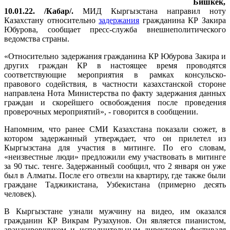
Бишкек,
10.01.22. /Кабар/.
МИД Кыргызстана направил ноту
Казахстану относительно
задержания
гражданина КР Закира
Юбурова, сообщает пресс-служба внешнеполитического
ведомства страны.
«Относительно задержания гражданина КР Юбурова Закира и
других граждан КР в настоящее время проводятся
соответствующие мероприятия в рамках консульско-
правового содействия, в частности казахстанской стороне
направлена Нота Министерства по факту задержания данных
граждан и скорейшего освобождения после проведения
проверочных мероприятий», - говорится в сообщении.
Напомним, что ранее СМИ Казахстана показали сюжет, в
котором задержанный утверждает, что он прилетел из
Кыргызстана для участия в митинге. По его словам,
«неизвестные люди» предложили ему участвовать в митинге
за 90 тыс. тенге. Задержанный сообщил, что 2 января он уже
был в Алматы. После его отвезли на квартиру, где также были
граждане Таджикистана, Узбекистана (примерно десять
человек).
В Кыргызстане узнали мужчину на видео, им оказался
гражданин КР Викрам Рузахунов. Он является пианистом,
аранжировщиком и исполнительным директором фестиваля