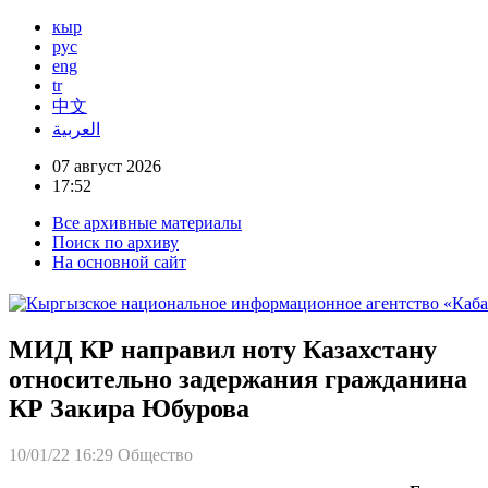
кыр
рус
eng
tr
中文
العربية
07 август 2026
17:52
Все архивные материалы
Поиск по архиву
На основной сайт
МИД КР направил ноту Казахстану
относительно задержания гражданина
КР Закира Юбурова
10/01/22 16:29
Общество