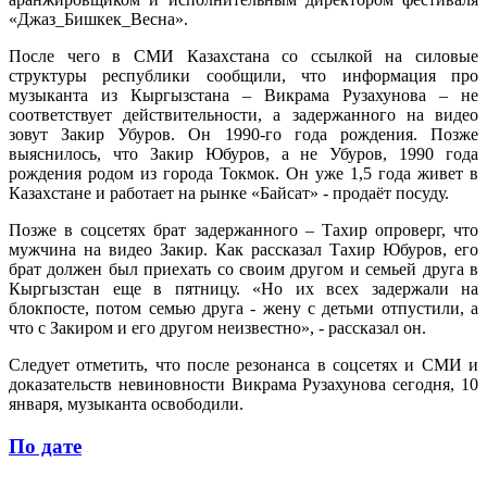
«Джаз_Бишкек_Весна».
После чего в СМИ Казахстана со ссылкой на силовые
структуры республики сообщили, что информация про
музыканта из Кыргызстана – Викрама Рузахунова – не
соответствует действительности, а задержанного на видео
зовут Закир Убуров. Он 1990-го года рождения. Позже
выяснилось, что Закир Юбуров, а не Убуров, 1990 года
рождения родом из города Токмок. Он уже 1,5 года живет в
Казахстане и работает на рынке «Байсат» - продаёт посуду.
Позже в соцсетях брат задержанного – Тахир опроверг, что
мужчина на видео Закир. Как рассказал Тахир Юбуров, его
брат должен был приехать со своим другом и семьей друга в
Кыргызстан еще в пятницу. «Но их всех задержали на
блокпосте, потом семью друга - жену с детьми отпустили, а
что с Закиром и его другом неизвестно», - рассказал он.
Следует отметить, что после резонанса в соцсетях и СМИ и
доказательств невиновности Викрама Рузахунова сегодня, 10
января, музыканта освободили.
По дате