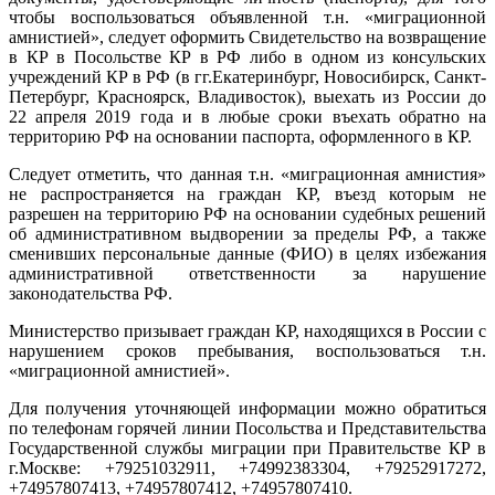
чтобы воспользоваться объявленной т.н. «миграционной
амнистией», следует оформить Свидетельство на возвращение
в КР в Посольстве КР в РФ либо в одном из консульских
учреждений КР в РФ (в гг.Екатеринбург, Новосибирск, Санкт-
Петербург, Красноярск, Владивосток), выехать из России до
22 апреля 2019 года и в любые сроки въехать обратно на
территорию РФ на основании паспорта, оформленного в КР.
Следует отметить, что данная т.н. «миграционная амнистия»
не распространяется на граждан КР, въезд которым не
разрешен на территорию РФ на основании судебных решений
об административном выдворении за пределы РФ, а также
сменивших персональные данные (ФИО) в целях избежания
административной ответственности за нарушение
законодательства РФ.
Министерство призывает граждан КР, находящихся в России с
нарушением сроков пребывания, воспользоваться т.н.
«миграционной амнистией».
Для получения уточняющей информации можно обратиться
по телефонам горячей линии Посольства и Представительства
Государственной службы миграции при Правительстве КР в
г.Москве: +79251032911, +74992383304, +79252917272,
+74957807413, +74957807412, +74957807410.