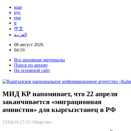
кыр
рус
eng
tr
中文
العربية
08 август 2026
04:10
Все архивные материалы
Поиск по архиву
На основной сайт
МИД КР напоминает, что 22 апреля
заканчивается «миграционная
амнистия» для кыргызстанец в РФ
15/04/19 17:25
Общество