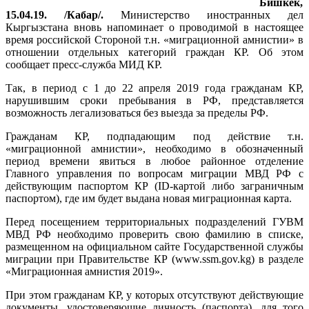
Бишкек,
15.04.19. /Кабар/.
Министерство иностранных дел
Кыргызстана вновь напоминает о проводимой в настоящее
время российской Стороной т.н. «миграционной амнистии» в
отношении отдельных категорий граждан КР. Об этом
сообщает пресс-служба МИД КР.
Так, в период с 1 до 22 апреля 2019 года гражданам КР,
нарушившим сроки пребывания в РФ, представляется
возможность легализоваться без выезда за пределы РФ.
Гражданам КР, подпадающим под действие т.н.
«миграционной амнистии», необходимо в обозначенный
период времени явиться в любое районное отделение
Главного управления по вопросам миграции МВД РФ с
действующим паспортом КР (ID-картой либо заграничным
паспортом), где им будет выдана новая миграционная карта.
Перед посещением территориальных подразделений ГУВМ
МВД РФ необходимо проверить свою фамилию в списке,
размещенном на официальном сайте Государственной службы
миграции при Правительстве КР (www.ssm.gov.kg) в разделе
«Миграционная амнистия 2019».
При этом гражданам КР, у которых отсутствуют действующие
документы, удостоверяющие личность (паспорта), для того