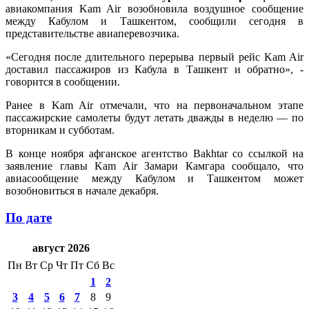
авиакомпания Kam Air возобновила воздушное сообщение
между Кабулом и Ташкентом, сообщили сегодня в
представительстве авиаперевозчика.
«Сегодня после длительного перерыва первый рейс Kam Air
доставил пассажиров из Кабула в Ташкент и обратно», -
говорится в сообщении.
Ранее в Kam Air отмечали, что на первоначальном этапе
пассажирские самолеты будут летать дважды в неделю — по
вторникам и субботам.
В конце ноября афганское агентство Bakhtar со ссылкой на
заявление главы Kam Air Замари Камгара сообщало, что
авиасообщение между Кабулом и Ташкентом может
возобновиться в начале декабря.
По дате
август 2026
Пн
Вт
Ср
Чт
Пт
Сб
Вс
1
2
3
4
5
6
7
8
9