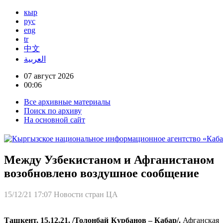
кыр
рус
eng
tr
中文
العربية
07 август 2026
00:06
Все архивные материалы
Поиск по архиву
На основной сайт
Между Узбекистаном и Афганистаном
возобновлено воздушное сообщение
15/12/21 17:07
Новости стран ЦА
Ташкент, 15.12.21. /Толонбай Курбанов – Кабар/.
Афганская