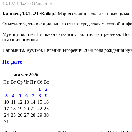
13/12/21 14:10
Общество
Бишкек, 13.12.21 /Кабар/.
Мэрия столицы оказала помощь маль
Отмечается, что в социальных сетях и средствах массовой ин
Муниципалитет Бишкека связался с родителями ребёнка. По
оказания помощи.
Напомним, Кузиков Евгений Игоревич 2008 года рождения нужд
По дате
август 2026
Пн
Вт
Ср
Чт
Пт
Сб
Вс
1
2
3
4
5
6
7
8
9
10
11
12
13
14
15
16
17
18
19
20
21
22
23
24
25
26
27
28
29
30
31