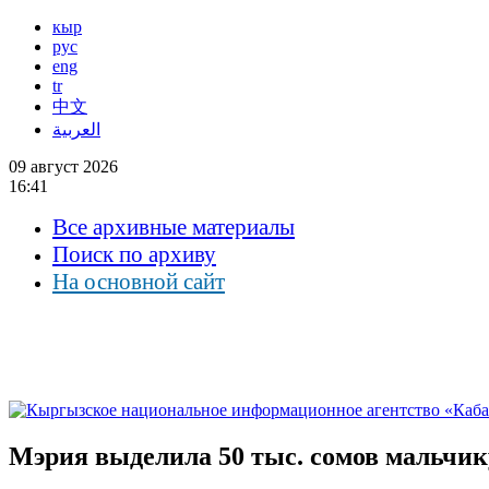
кыр
рус
eng
tr
中文
العربية
09 август 2026
16:41
Все архивные материалы
Поиск по архиву
На основной сайт
Мэрия выделила 50 тыс. сомов мальчик