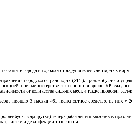
 по защите города и горожан от нарушителей санитарных норм.
управления городского транспорта (УГТ), троллейбусного упра
екцией при министерстве транспорта и дорог КР ежедневн
зависимости от количества сидячих мест, а также проводят разъ
оверку прошло 3 тысячи 461 транспортное средство, из них у
роллейбусы, маршрутки) теперь работает и в выходные, праздничн
ойки, чистки и дезинфекции транспорта.