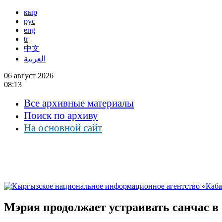
кыр
рус
eng
tr
中文
العربية
06 август 2026
08:13
Все архивные материалы
Поиск по архиву
На основной сайт
Мэрия продолжает устраивать санчас в 