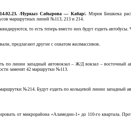
14.02.23. /Нуркыз Сабырова — Кабар/.
Мэрия Бишкека расп
бусов маршрутных линий №113, 213 и 214.
квидируются, то есть теперь вместо них будут ездить автобусы.
али, предлагают другие с охватом жилмассивов.
ть по линии западный автовокзал – Ж/Д вокзал – восточный а
ости заменят 42 маршрутки №113.
 маршрутки №214. Будут ездить по кольцевой линии западный ав
ировать от микрорайона «Аламедин-1» до 110-го квартала. Прот