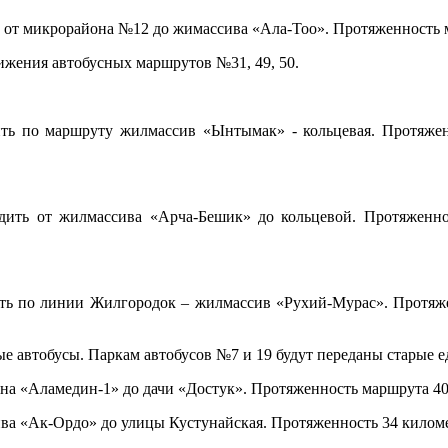
ь от микрорайона №12 до жимассива «Ала-Тоо». Протяженность м
ижения автобусных маршрутов №31, 49, 50.
ить по маршруту жилмассив «Ынтымак» - кольцевая. Протяженн
дить от жилмассива «Арча-Бешик» до кольцевой. Протяженнос
ить по линии Жилгородок – жилмассив «Рухий-Мурас». Протяжен
е автобусы. Паркам автобусов №7 и 19 будут переданы старые 
она «Аламедин-1» до дачи «Достук». Протяженность маршрута 40
ва «Ак-Ордо» до улицы Кустунайская. Протяженность 34 километ