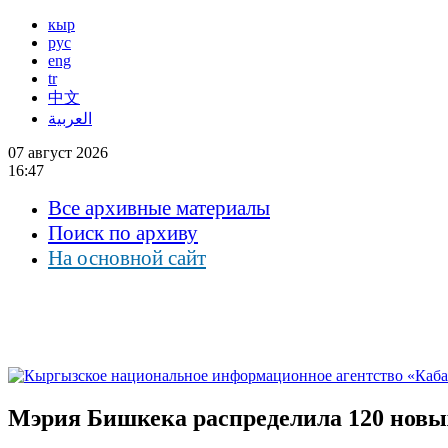
кыр
рус
eng
tr
中文
العربية
07 август 2026
16:47
Все архивные материалы
Поиск по архиву
На основной сайт
Мэрия Бишкека распределила 120 новых