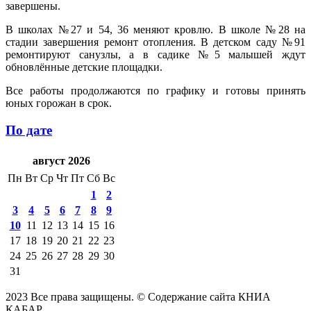
завершены.
В школах №27 и 54, 36 меняют кровлю. В школе №28 на
стадии завершения ремонт отопления. В детском саду №91
ремонтируют санузлы, а в садике №5 малышей ждут
обновлённые детские площадки.
Все работы продолжаются по графику и готовы принять
юных горожан в срок.
По дате
август 2026
Пн
Вт
Ср
Чт
Пт
Сб
Вс
1
2
3
4
5
6
7
8
9
10
11
12
13
14
15
16
17
18
19
20
21
22
23
24
25
26
27
28
29
30
31
2023 Все права защищены. © Содержание сайта КНИА
КАБАР.