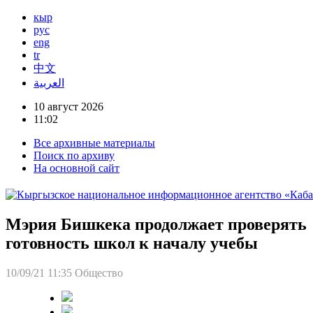
кыр
рус
eng
tr
中文
العربية
10 август 2026
11:02
Все архивные материалы
Поиск по архиву
На основной сайт
Мэрия Бишкека продолжает проверять
готовность школ к началу учебы
10/09/21 11:35
Общество