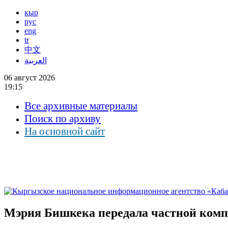
кыр
рус
eng
tr
中文
العربية
06 август 2026
19:15
Все архивные материалы
Поиск по архиву
На основной сайт
Мэрия Бишкека передала частной компа