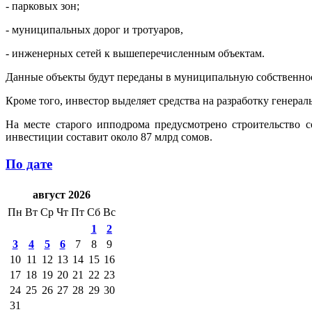
- парковых зон;
- муниципальных дорог и тротуаров,
- инженерных сетей к вышеперечисленным объектам.
Данные объекты будут переданы в муниципальную собственност
Кроме того, инвестор выделяет средства на разработку генера
На месте старого ипподрома предусмотрено строительство 
инвестиции составит около 87 млрд сомов.
По дате
август 2026
Пн
Вт
Ср
Чт
Пт
Сб
Вс
1
2
3
4
5
6
7
8
9
10
11
12
13
14
15
16
17
18
19
20
21
22
23
24
25
26
27
28
29
30
31