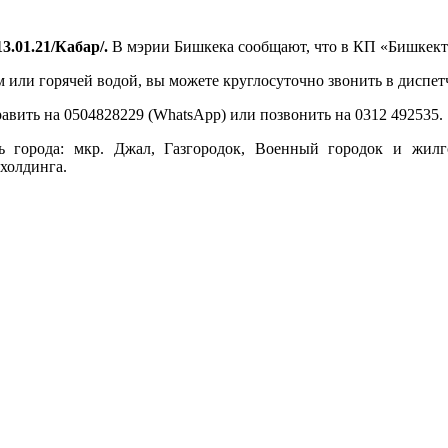
3.01.21/Кабар/.
В мэрии Бишкека сообщают, что в КП «Бишкект
м или горячей водой, вы можете круглосуточно звонить в диспет
равить на 0504828229 (WhatsApp) или позвонить на 0312 492535.
ть города: мкр. Джал, Газгородок, Военный городок и жил
холдинга.
.