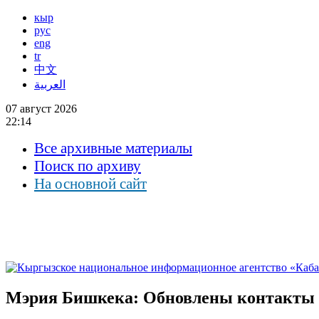
кыр
рус
eng
tr
中文
العربية
07 август 2026
22:14
Все архивные материалы
Поиск по архиву
На основной сайт
Мэрия Бишкека: Обновлены контакты 