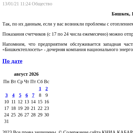
13/01/21 11:24
Общество
Бишкек, 1
Так, по их данным, если у вас возникли проблемы с отопление
Показания счетчиков (с 17 по 24 числа ежемесячно) можно отп
Напомним, что предприятием обслуживается западная час
«Бишкектеплосеть» - дочерняя компания национального энерго
По дате
август 2026
Пн
Вт
Ср
Чт
Пт
Сб
Вс
1
2
3
4
5
6
7
8
9
10
11
12
13
14
15
16
17
18
19
20
21
22
23
24
25
26
27
28
29
30
31
2023 Все права защищены. © Содержание сайта КНИА КАБАР