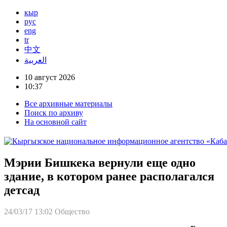
кыр
рус
eng
tr
中文
العربية
10 август 2026
10:37
Все архивные материалы
Поиск по архиву
На основной сайт
Мэрии Бишкека вернули еще одно
здание, в котором ранее располагался
детсад
24/03/17 13:02
Общество