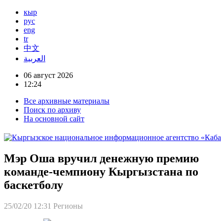
кыр
рус
eng
tr
中文
العربية
06 август 2026
12:24
Все архивные материалы
Поиск по архиву
На основной сайт
Мэр Оша вручил денежную премию
команде-чемпиону Кыргызстана по
баскетболу
25/02/20 12:31
Регионы