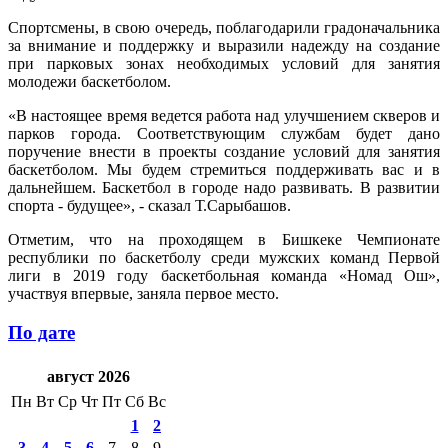
Спортсмены, в свою очередь, поблагодарили градоначальника
за внимание и поддержку и выразили надежду на создание
при парковых зонах необходимых условий для занятия
молодежи баскетболом.
«В настоящее время ведется работа над улучшением скверов и
парков города. Соответствующим службам будет дано
поручение внести в проекты создание условий для занятия
баскетболом. Мы будем стремиться поддерживать вас и в
дальнейшем. Баскетбол в городе надо развивать. В развитии
спорта - будущее», - сказал Т.Сарыбашов.
Отметим, что на проходящем в Бишкеке Чемпионате
республики по баскетболу среди мужских команд Первой
лиги в 2019 году баскетбольная команда «Номад Ош»,
участвуя впервые, заняла первое место.
По дате
август 2026
Пн
Вт
Ср
Чт
Пт
Сб
Вс
1
2
3
4
5
6
7
8
9