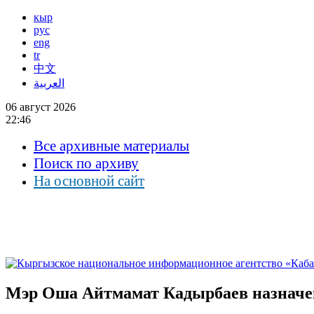
кыр
рус
eng
tr
中文
العربية
06 август 2026
22:46
Все архивные материалы
Поиск по архиву
На основной сайт
Мэр Оша Айтмамат Кадырбаев назнач