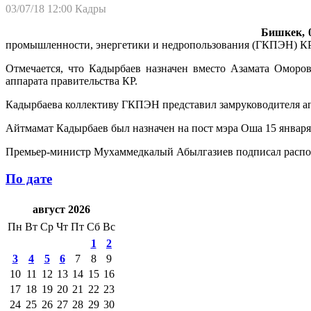
03/07/18 12:00
Кадры
Бишкек, 0
промышленности, энергетики и недропользования (ГКПЭН) КР
Отмечается, что Кадырбаев назначен вместо Азамата Оморо
аппарата правительства КР.
Кадырбаева коллективу ГКПЭН представил замруководителя ап
Айтмамат Кадырбаев был назначен на пост мэра Оша 15 января 
Премьер-министр Мухаммедкалый Абылгазиев подписал распор
По дате
август 2026
Пн
Вт
Ср
Чт
Пт
Сб
Вс
1
2
3
4
5
6
7
8
9
10
11
12
13
14
15
16
17
18
19
20
21
22
23
24
25
26
27
28
29
30