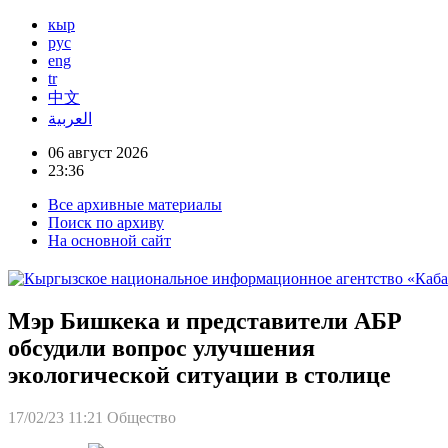
кыр
рус
eng
tr
中文
العربية
06 август 2026
23:36
Все архивные материалы
Поиск по архиву
На основной сайт
Мэр Бишкека и представители АБР
обсудили вопрос улучшения
экологической ситуации в столице
17/02/23 11:21
Общество