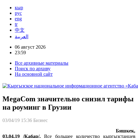
кыр
рус
eng
tr
中文
العربية
06 август 2026
23:59
Все архивные материалы
Поиск по архиву
На основной сайт
MegaCom значительно снизил тарифы
на роуминг в Грузии
03/04/19 15:36
Бизнес
Бишкек,
03.04.19 /Кабар/.
Все большее количество кыргызстанцев