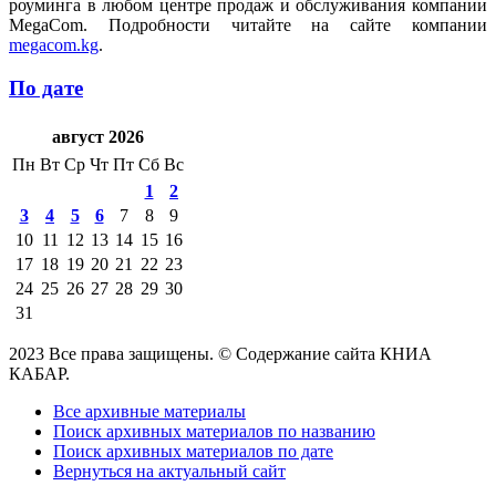
роуминга в любом центре продаж и обслуживания компании
MegaCom. Подробности читайте на сайте компании
megacom.kg
.
По дате
август 2026
Пн
Вт
Ср
Чт
Пт
Сб
Вс
1
2
3
4
5
6
7
8
9
10
11
12
13
14
15
16
17
18
19
20
21
22
23
24
25
26
27
28
29
30
31
2023 Все права защищены. © Содержание сайта КНИА
КАБАР.
Все архивные материалы
Поиск архивных материалов по названию
Поиск архивных материалов по дате
Вернуться на актуальный сайт