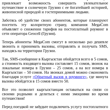
привлекает возможность совершить увлекательное
путешествие в солнечную Грузию с ее богатейшей историей,
живописной природой и гостеприимными людьми.
Заботясь об удобстве своих абонентов, которые планируют
посетить эту колоритную страну, компания MegaCom
объявляет о снижении тарифов на постоплатный роуминг в
сети оператора Geocell (Грузия).
Теперь абоненты MegaCom смогут в несколько раз дешевле
звонить и принимать вызовы, отправлять и получать SMS,
находясь на территории Грузии.
Так, SMS-сообщение в Кыргызстан обойдется всего в 5 сомов,
а стоимость входящего вызова составляет 15 сомов, звонок на
локальные номера в Грузии – 25 сомов, а на все номера в
Кыргызстан – 50 сомов. На звонках домой можно сэкономить
благодаря услуге
«Обратный вызов в роуминге»
, где минута
вызова обойдется в 15 сомов вместо 50.
Все это позволит кыргызстанцам оставаться на связи со
своими родными и делиться с ними эмоциями во время
путешествия!
Перед поездкой не забудьте подключить услугу постоплатного