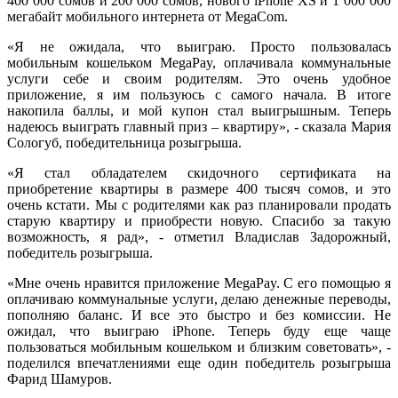
400 000 сомов и 200 000 сомов, нового iPhone XS и 1 000 000
мегабайт мобильного интернета от MegaCom.
«Я не ожидала, что выиграю. Просто пользовалась
мобильным кошельком MegaPay, оплачивала коммунальные
услуги себе и своим родителям. Это очень удобное
приложение, я им пользуюсь с самого начала. В итоге
накопила баллы, и мой купон стал выигрышным. Теперь
надеюсь выиграть главный приз – квартиру», - сказала Мария
Сологуб, победительница розыгрыша.
«Я стал обладателем скидочного сертификата на
приобретение квартиры в размере 400 тысяч сомов, и это
очень кстати. Мы с родителями как раз планировали продать
старую квартиру и приобрести новую. Спасибо за такую
возможность, я рад», - отметил Владислав Задорожный,
победитель розыгрыша.
«Мне очень нравится приложение MegaPay. С его помощью я
оплачиваю коммунальные услуги, делаю денежные переводы,
пополняю баланс. И все это быстро и без комиссии. Не
ожидал, что выиграю iPhone. Теперь буду еще чаще
пользоваться мобильным кошельком и близким советовать», -
поделился впечатлениями еще один победитель розыгрыша
Фарид Шамуров.