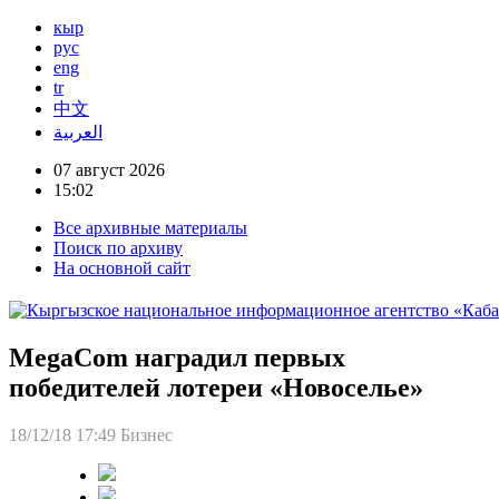
кыр
рус
eng
tr
中文
العربية
07 август 2026
15:02
Все архивные материалы
Поиск по архиву
На основной сайт
MegaCom наградил первых
победителей лотереи «Новоселье»
18/12/18 17:49
Бизнес