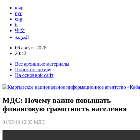
кыр
рус
eng
tr
中文
العربية
06 август 2026
20:42
Все архивные материалы
Поиск по архиву
На основной сайт
МДС: Почему важно повышать
финансовую грамотность населения
04/05/18 12:33
МДС