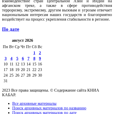
взаимодействие стран Центральной Азии и Индии на
афганском треке, а также в сфере противодействия
терроризму, экстремизму, другим вызовам и угрозам отвечает
национальным интересам наших государств и благоприятно
воздействует на процесс укрепления стабильности в регионе.
По дате
август 2026
Пн
Вт
Ср
Чт
Пт
Сб
Вс
1
2
3
4
5
6
7
8
9
10
11
12
13
14
15
16
17
18
19
20
21
22
23
24
25
26
27
28
29
30
31
2023 Все права защищены. © Содержание сайта КНИА
КАБАР.
Все архивные материалы
Поиск архивных материалов по названию
Поиск архивных материалов по дате