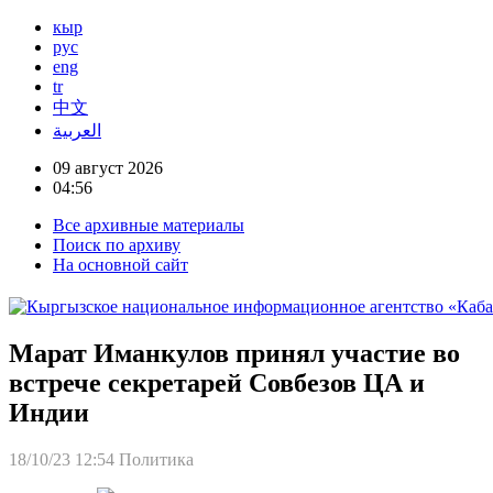
кыр
рус
eng
tr
中文
العربية
09 август 2026
04:56
Все архивные материалы
Поиск по архиву
На основной сайт
Марат Иманкулов принял участие во
встрече секретарей Совбезов ЦА и
Индии
18/10/23 12:54
Политика