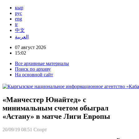
кыр
рус
eng
tr
中文
العربية
07 август 2026
15:02
Все архивные материалы
Поиск по архиву
На основной сайт
«Манчестер Юнайтед» с
минимальным счетом обыграл
«Астану» в матче Лиги Европы
20/09/19 08:51
Спорт