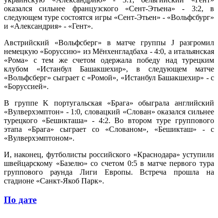
оказался сильнее французского «Сент-Этьена» - 3:2, в
следующем туре состоятся игры «Сент-Этьен» - «Вольфсбург»
и «Александрия» - «Гент».
Австрийский «Вольфсберг» в матче группы J разгромил
немецкую «Боруссию» из Мёнхенгладбаха - 4:0, а итальянская
«Рома» с тем же счетом одержала победу над турецким
клубом «Истанбул Башакшехир», в следующем матче
«Вольфсберг» сыграет с «Ромой», «Истанбул Башакшехир» - с
«Боруссией».
В группе K португальская «Брага» обыграла английский
«Вулверхэмптон» - 1:0, словацкий «Слован» оказался сильнее
турецкого «Бешикташа» - 4:2. Во втором туре группового
этапа «Брага» сыграет со «Слованом», «Бешикташ» - с
«Вулверхэмптоном».
И, наконец, футболисты российского «Краснодара» уступили
швейцарскому «Базелю» со счетом 0:5 в матче первого тура
группового раунда Лиги Европы. Встреча прошла на
стадионе «Санкт-Якоб Парк».
По дате