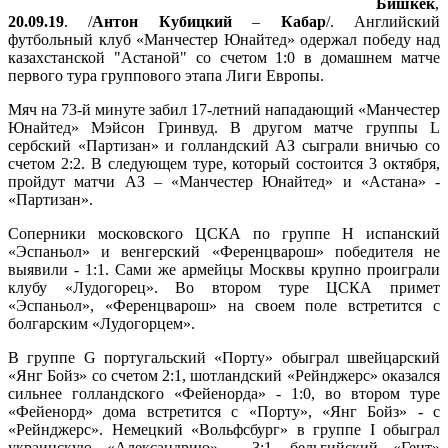
Бишкек
,
20.09.19
. /
Антон
Кубицкий
–
Кабар
/. Английский
футбольный клуб «Манчестер Юнайтед» одержал победу над
казахстанской "Астаной" со счетом 1:0 в домашнем матче
первого тура группового этапа Лиги Европы.
Мяч на 73-й минуте забил 17-летний нападающий «Манчестер
Юнайтед» Мэйсон Гринвуд. В другом матче группы L
сербский «Партизан» и голландский АЗ сыграли вничью со
счетом 2:2. В следующем туре, который состоится 3 октября,
пройдут матчи АЗ – «Манчестер Юнайтед» и «Астана» -
«Партизан».
Соперники московского ЦСКА по группе H испанский
«Эспаньол» и венгерский «Ференцварош» победителя не
выявили - 1:1. Сами же армейцы Москвы крупно проиграли
клубу «Лудогорец». Во втором туре ЦСКА примет
«Эспаньол», «Ференцварош» на своем поле встретится с
болгарским «Лудогорцем».
В группе G португальский «Порту» обыграл швейцарский
«Янг Бойз» со счетом 2:1, шотландский «Рейнджерс» оказался
сильнее голландского «Фейенорда» - 1:0, во втором туре
«Фейенорд» дома встретится с «Порту», «Янг Бойз» - с
«Рейнджерс». Немецкий «Вольфсбург» в группе I обыграл
украинскую «Александрию» - 3:1, бельгийский «Гент»