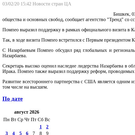
03/02/20 15:42
Новости стран ЦА
Бишкек, 0
общества и основных свобод, сообщает агентство "Тренд" со 
Помпео выразил поддержку в рамках официального визита в Каз
Так, в ходе визита Помпео встретился с Первым президентом 
С Назарбаевым Помпео обсудил ряд глобальных и региональ
Назарбаева.
Секретарь высоко оценил наследие лидерства Назарбаева в о
Ирака. Помпео также выразил поддержку реформ, проводимых в
Развитие всестороннего партнерства с США является одним и
том числе на высшем.
По дате
август 2026
Пн
Вт
Ср
Чт
Пт
Сб
Вс
1
2
3
4
5
6
7
8
9