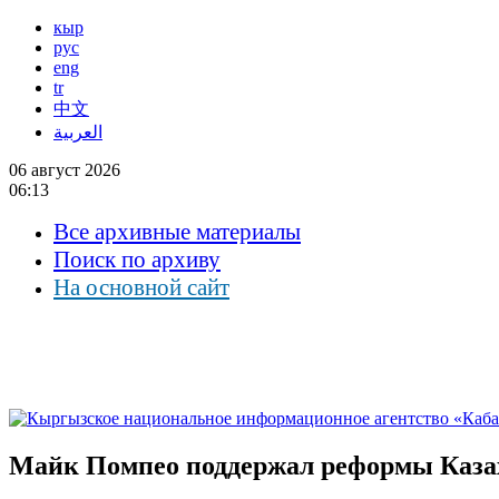
кыр
рус
eng
tr
中文
العربية
06 август 2026
06:13
Все архивные материалы
Поиск по архиву
На основной сайт
Майк Помпео поддержал реформы Казах