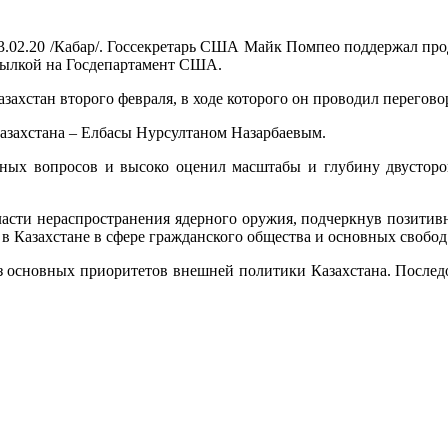
3.02.20 /Кабар/. Госсекретарь США Майк Помпео поддержал пр
ссылкой на Госдепартамент США.
ахстан второго февраля, в ходе которого он проводил перегово
Казахстана – Елбасы Нурсултаном Назарбаевым.
ных вопросов и высоко оценил масштабы и глубину двусторо
бласти нераспространения ядерного оружия, подчеркнув позити
 Казахстане в сфере гражданского общества и основных свобод
з основных приоритетов внешней политики Казахстана. Последов