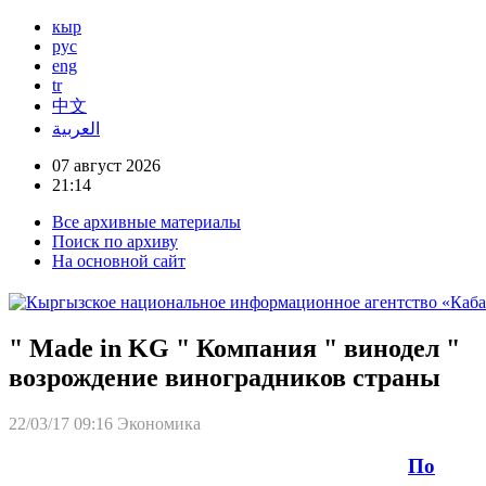
кыр
рус
eng
tr
中文
العربية
07 август 2026
21:14
Все архивные материалы
Поиск по архиву
На основной сайт
" Made in KG " Компания " винодел "
возрождение виноградников страны
22/03/17 09:16
Экономика
По